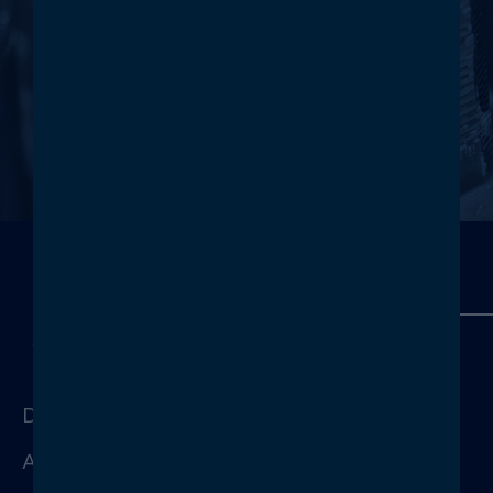
Werde Teil des HTM-Teams und nimm
an der Entwicklung und dem Erfolg
unseres Unternehmens teil! Starte
hier deine Bewerbung!
JETZT BEWERBEN
DOWNLOADS
AGB