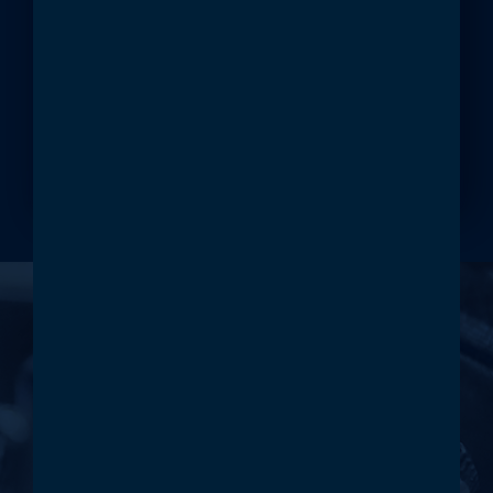
Zénó Zólomy | Óbuda Universität
Alba Regia Fakultät für Technologie
Maschinenbauingenieur BSC, duale
Ausbildung
KARRIERE
BAUE DEINE
ZUKUNFT BEI
HTM!