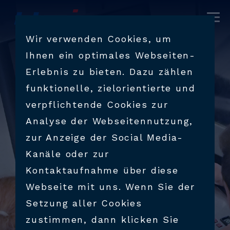
UNTERNEHMEN
Wir verwenden Cookies, um
Ihnen ein optimales Webseiten-
PRODUKTE & DIENSTLEISTUNGEN
Erlebnis zu bieten. Dazu zählen
funktionelle, zielorientierte und
AUSBILDUNG
verpflichtende Cookies zur
Analyse der Webseitennutzung,
KONTAKT
zur Anzeige der Social Media-
Kanäle oder zur
Kontaktaufnahme über diese
KARRIERE
Webseite mit uns. Wenn Sie der
Setzung aller Cookies
zustimmen, dann klicken Sie